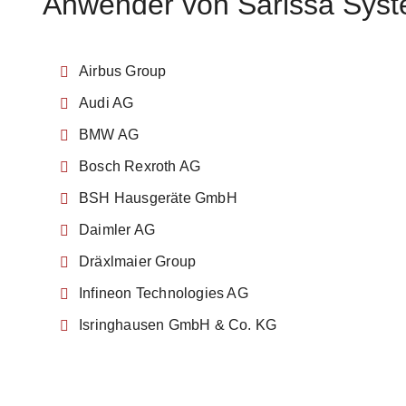
Anwender von Sarissa Sys
Airbus Group
Audi AG
BMW AG
Bosch Rexroth AG
BSH Hausgeräte GmbH
Daimler AG
Dräxlmaier Group
Infineon Technologies AG
Isringhausen GmbH & Co. KG