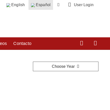
h
English
Español
User Login
YouTube
Linke
eos
Contacto
Choose Year